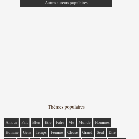
Autres auteurs populaires
Thèmes populaires
Amour
Fait
Bien
Etre
Faire
Vie
Monde
Hommes
Homme
Gens
Temps
Femme
Chose
Grand
Seul
Dire