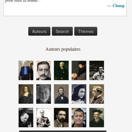
”
prise était la bonne.
Clamp
—
Auteurs
Search
Thèmes
Auteurs populaires