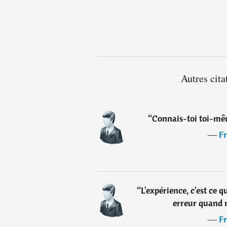
Autres cita
“
Connais-toi toi-mêm
―
Fr
“
L'expérience, c'est ce 
erreur quand 
―
Fr