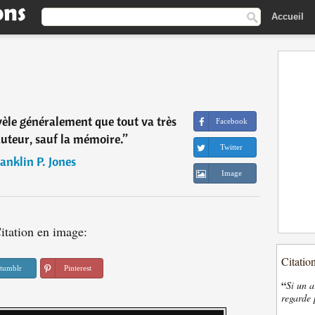
Accueil
èle généralement que tout va très
Facebook
auteur, sauf la mémoire.
”
Twitter
anklin P. Jones
Image
itation en image:
Citatio
tumblr
Pinterest
“
Si un a
regarde 