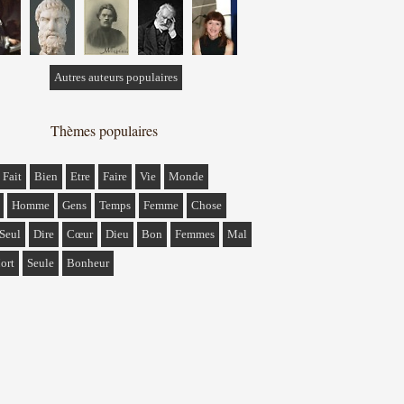
Autres auteurs populaires
Thèmes populaires
Fait
Bien
Etre
Faire
Vie
Monde
Homme
Gens
Temps
Femme
Chose
Seul
Dire
Cœur
Dieu
Bon
Femmes
Mal
ort
Seule
Bonheur