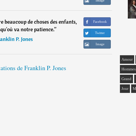
Image
 beaucoup de choses des enfants,
Facebook
qu'où va notre patience.
”
Twitter
anklin P. Jones
Image
Amour
tations de Franklin P. Jones
Hommes
Grand
Jour
M