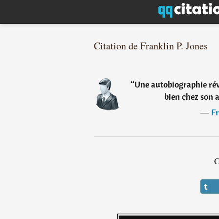
Citation de Franklin P. Jones
“
Une autobiographie rév
bien chez son 
―
Fr
C