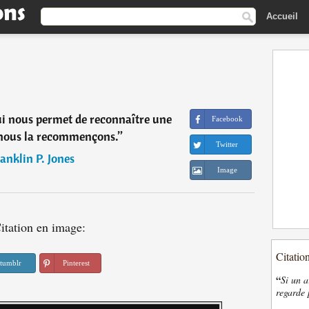
Accueil
qui nous permet de reconnaître une
Facebook
nous la recommençons.
”
Twitter
anklin P. Jones
Image
itation en image:
Citatio
tumblr
Pinterest
“
Si un a
regarde 