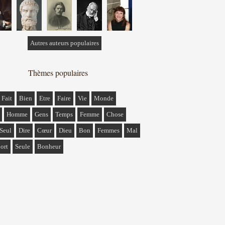
Autres auteurs populaires
Thèmes populaires
Fait
Bien
Etre
Faire
Vie
Monde
Homme
Gens
Temps
Femme
Chose
Seul
Dire
Cœur
Dieu
Bon
Femmes
Mal
ort
Seule
Bonheur