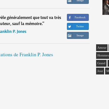
Image
èle généralement que tout va très
Facebook
auteur, sauf la mémoire.
”
Twitter
anklin P. Jones
Image
Amour
tations de Franklin P. Jones
Hommes
Grand
Jour
M