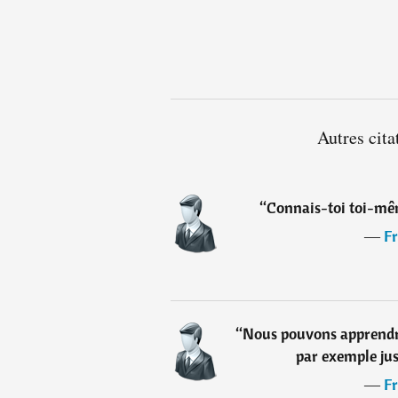
Autres cita
“
Connais-toi toi-mêm
―
Fr
“
Nous pouvons apprendre
par exemple jus
―
Fr