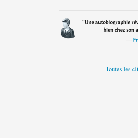
“
Une autobiographie rév
bien chez son 
―
Fr
Toutes les ci