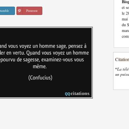
Bio
et s
tumblr
Pinterest
le 2
mai 
du S
marq
comm
Citatio
“
La télé
un puiss