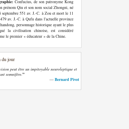
graphie:
Confucius, de son patronyme Kong
on prénom Qiu et son nom social Zhongni, né
8 septembre 551 av. J.-C. à Zou et mort le 11
479 av. J.-C. à Qufu dans l'actuelle province
handong, personnage historique ayant le plus
ué la civilisation chinoise, est considéré
e le premier « éducateur » de la Chine.
n du jour
vision peut être un impitoyable neuroleptique et
”
ant somnifère.
Bernard Pivot
—