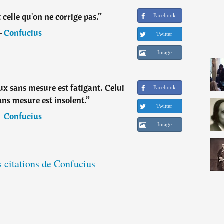
t celle qu'on ne corrige pas.
”
Facebook
―
Confucius
Twitter
Image
ux sans mesure est fatigant. Celui
Facebook
ans mesure est insolent.
”
Twitter
―
Confucius
Image
s citations de Confucius