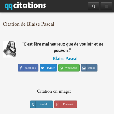
Citation de Blaise Pascal
“
C'est être malheureux que de vouloir et ne
pouvoir.
”
―
Blaise Pascal
Facebook
Twitter
WhatsApp
Image
Citation en image:
tumblr
Pinterest