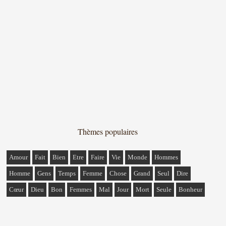
Thèmes populaires
Amour
Fait
Bien
Etre
Faire
Vie
Monde
Hommes
Homme
Gens
Temps
Femme
Chose
Grand
Seul
Dire
Cœur
Dieu
Bon
Femmes
Mal
Jour
Mort
Seule
Bonheur