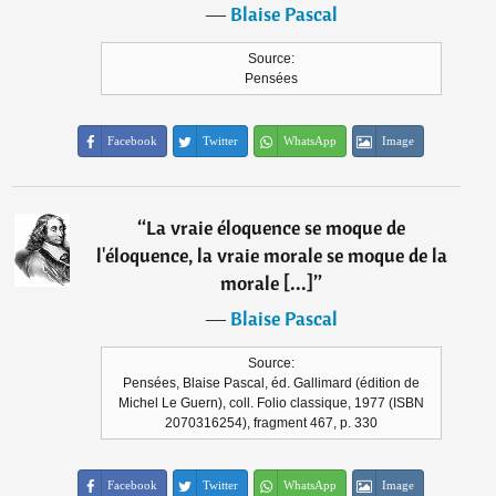
―
Blaise Pascal
Source:
Pensées
Facebook
Twitter
WhatsApp
Image
“
La vraie éloquence se moque de
l'éloquence, la vraie morale se moque de la
morale [...]
”
―
Blaise Pascal
Source:
Pensées, Blaise Pascal, éd. Gallimard (édition de
Michel Le Guern), coll. Folio classique, 1977 (ISBN
2070316254), fragment 467, p. 330
Facebook
Twitter
WhatsApp
Image