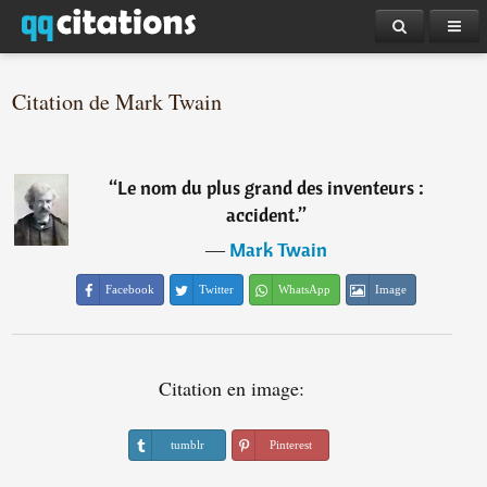
Citation de Mark Twain
“
Le nom du plus grand des inventeurs :
accident.
”
―
Mark Twain
Facebook
Twitter
WhatsApp
Image
Citation en image:
tumblr
Pinterest