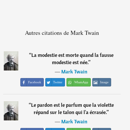
Autres citations de Mark Twain
“
La modestie est morte quand la fausse
modestie est née.
”
―
Mark Twain
Facebook
Twitter
WhatsApp
Image
“
Le pardon est le parfum que la violette
répand sur le talon qui l'a écrasée.
”
―
Mark Twain