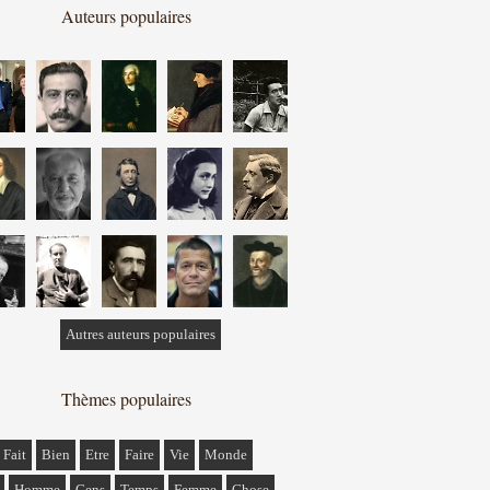
Auteurs populaires
Autres auteurs populaires
Thèmes populaires
Fait
Bien
Etre
Faire
Vie
Monde
Homme
Gens
Temps
Femme
Chose