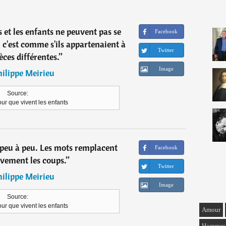
 et les enfants ne peuvent pas se
Facebook
c'est comme s'ils appartenaient à
Twitter
èces différentes.
”
Image
ilippe Meirieu
Source:
ur que vivent les enfants
 peu à peu. Les mots remplacent
Facebook
ivement les coups.
”
Twitter
ilippe Meirieu
Image
Source:
ur que vivent les enfants
Amour
Hommes