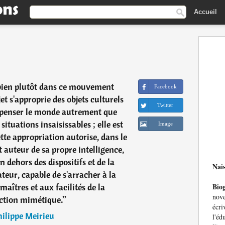
Accueil
bien plutôt dans ce mouvement
Facebook
ujet s'approprie des objets culturels
Twitter
e penser le monde autrement que
tuations insaisissables ; elle est
Image
tte appropriation autorise, dans le
et auteur de sa propre intelligence,
n dehors des dispositifs et de la
Nai
teur, capable de s'arracher à la
aîtres et aux facilités de la
Bio
nov
ction mimétique.
”
écri
ilippe Meirieu
l'é