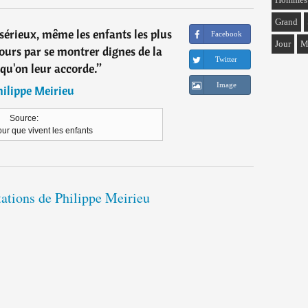
Grand
sérieux, même les enfants les plus
Facebook
Jour
M
jours par se montrer dignes de la
Twitter
qu'on leur accorde.
”
Image
ilippe Meirieu
Source:
ur que vivent les enfants
tations de Philippe Meirieu