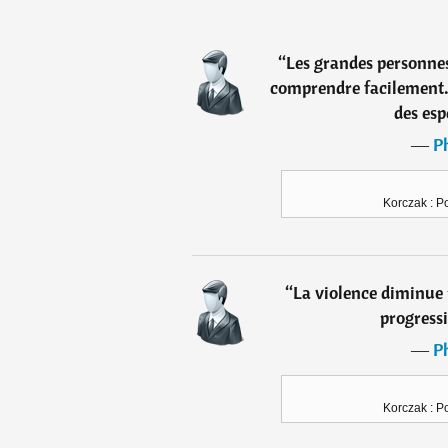
“
Les grandes personnes
comprendre facilement. 
des esp
―
Ph
Korczak : Po
“
La violence diminue
progress
―
Ph
Korczak : Po