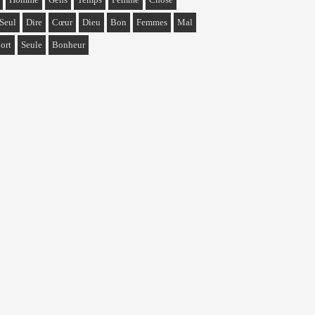
Seul
Dire
Cœur
Dieu
Bon
Femmes
Mal
ort
Seule
Bonheur