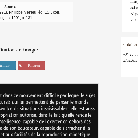
l'in
actu
Source:
91), Philippe Meirieu, éd. ESF, coll.
Alpe
gies, 1991, p. 131
vie.
Citatio
itation en image:
“
Si tu n
décision
tumblr
Pinterest