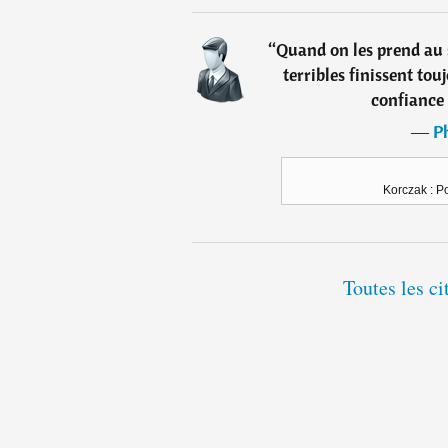
“
Quand on les prend au 
terribles finissent tou
confiance 
―
Ph
Korczak : Po
Toutes les ci