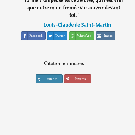
que notre main fermée va s'ouvrir devant
toi.
”
―
Louis-Claude de Saint-Martin
Facebook
Twitter
WhatsApp
Image
Citation en image:
tumblr
Pinterest