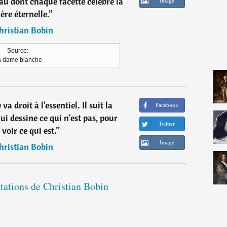
 dont chaque facette célèbre la
Image
ère éternelle.
”
hristian Bobin
Source:
a dame blanche
va droit à l'essentiel. Il suit la
Facebook
i dessine ce qui n'est pas, pour
Twitter
voir ce qui est.
”
Image
hristian Bobin
itations de Christian Bobin