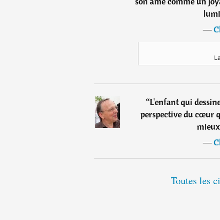
son âme comme un joyau
lumi
―
C
L
“
L'enfant qui dessine 
perspective du cœur qu
mieux 
―
C
Toutes les c