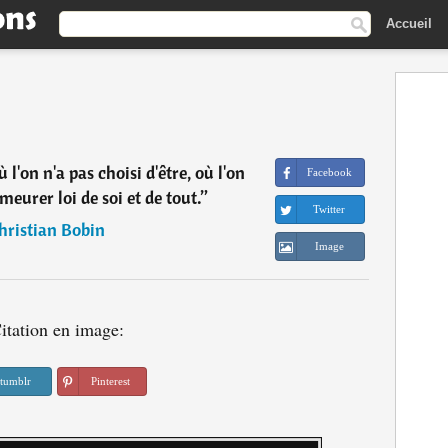
Accueil
ù l'on n'a pas choisi d'être, où l'on
Facebook
meurer loi de soi et de tout.
”
Twitter
hristian Bobin
Image
itation en image:
tumblr
Pinterest