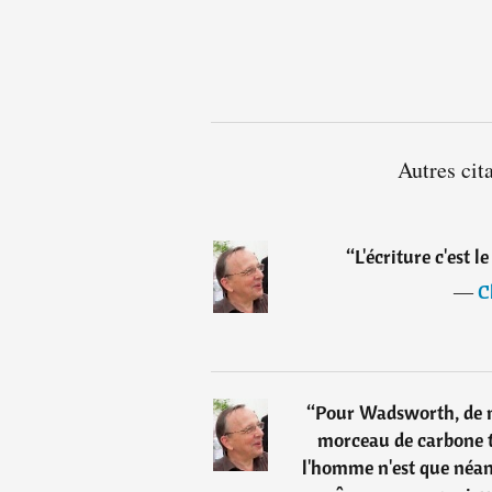
Autres cit
“
L'écriture c'est l
―
C
“
Pour Wadsworth, de m
morceau de carbone tan
l'homme n'est que néant