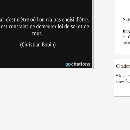
Nai
Bio
au C
un é
Citatio
“
Si un a
regarde 