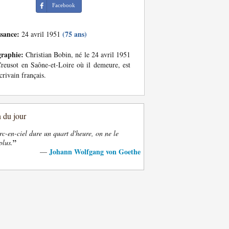
Facebook
ssance:
(75 ans)
24 avril 1951
graphie:
Christian Bobin, né le 24 avril 1951
reusot en Saône-et-Loire où il demeure, est
crivain français.
n du jour
rc-en-ciel dure un quart d'heure, on ne le
”
plus.
Johann Wolfgang von Goethe
—