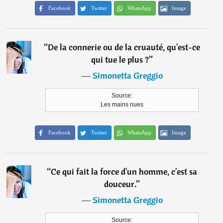
Facebook
Twitter
WhatsApp
Image
“
De la connerie ou de la cruauté, qu'est-ce
qui tue le plus ?
”
―
Simonetta Greggio
Source:
Les mains nues
Facebook
Twitter
WhatsApp
Image
“
Ce qui fait la force d'un homme, c'est sa
douceur.
”
―
Simonetta Greggio
Source: