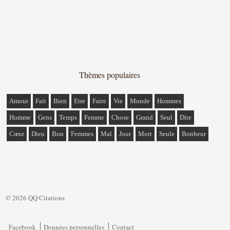
Thèmes populaires
Amour
Fait
Bien
Etre
Faire
Vie
Monde
Hommes
Homme
Gens
Temps
Femme
Chose
Grand
Seul
Dire
Cœur
Dieu
Bon
Femmes
Mal
Jour
Mort
Seule
Bonheur
© 2026 QQ Citations
Facebook
Données personnelles
Contact