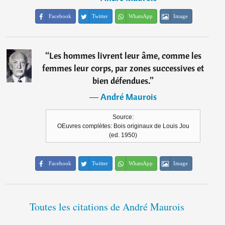
Facebook
Twitter
WhatsApp
Image
“
Les hommes livrent leur âme, comme les
femmes leur corps, par zones successives et
bien défendues.
”
―
André Maurois
Source:
OEuvres complètes: Bois originaux de Louis Jou
(ed. 1950)
Facebook
Twitter
WhatsApp
Image
Toutes les citations de André Maurois