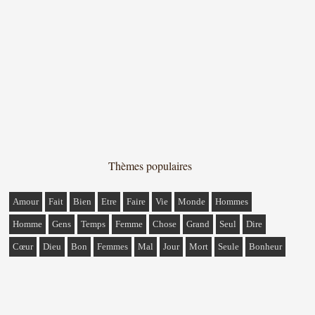
Thèmes populaires
Amour
Fait
Bien
Etre
Faire
Vie
Monde
Hommes
Homme
Gens
Temps
Femme
Chose
Grand
Seul
Dire
Cœur
Dieu
Bon
Femmes
Mal
Jour
Mort
Seule
Bonheur