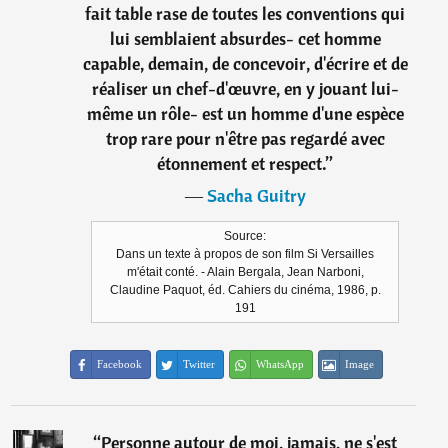
fait table rase de toutes les conventions qui
lui semblaient absurdes- cet homme
capable, demain, de concevoir, d'écrire et de
réaliser un chef-d'œuvre, en y jouant lui-
même un rôle- est un homme d'une espèce
trop rare pour n'être pas regardé avec
étonnement et respect.
”
―
Sacha Guitry
Source:
Dans un texte à propos de son film Si Versailles
m'était conté. - Alain Bergala, Jean Narboni,
Claudine Paquot, éd. Cahiers du cinéma, 1986, p.
191
Facebook
Twitter
WhatsApp
Image
“
Personne autour de moi, jamais, ne s'est