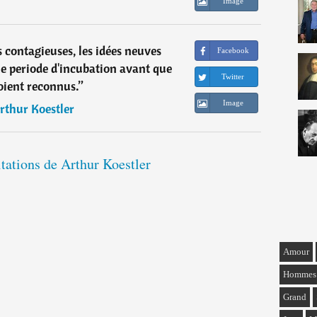
Image
contagieuses, les idées neuves
Facebook
 periode d'incubation avant que
Twitter
soient reconnus.
”
Image
rthur Koestler
itations de Arthur Koestler
Amour
Hommes
Grand