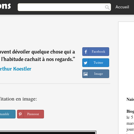
Accueil
uvent dévoiler quelque chose qui a
Facebook
 l'habitude cachait à nos regards.
”
Twitter
rthur Koestler
Image
itation en image:
Nai
Bio
tumblr
Pinterest
le 5
mar
jour