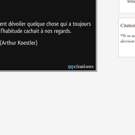
brit
Citatio
“
Si tu n
décision