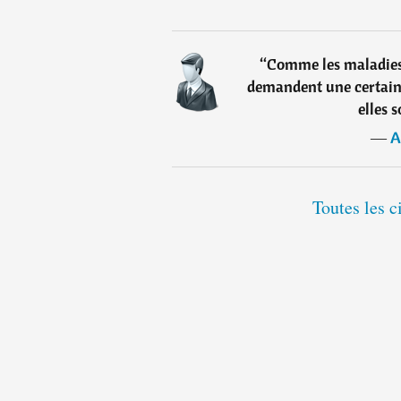
“
Comme les maladies 
demandent une certaine
elles 
―
A
Toutes les c