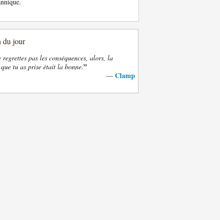
annique.
n du jour
e regrettes pas les conséquences, alors, la
”
 que tu as prise était la bonne.
Clamp
—