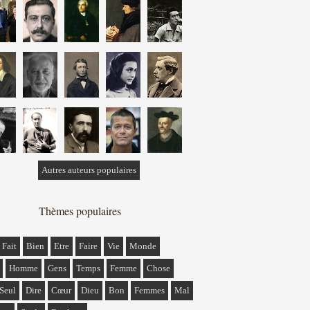
Autres auteurs populaires
Thèmes populaires
Fait
Bien
Etre
Faire
Vie
Monde
Homme
Gens
Temps
Femme
Chose
Seul
Dire
Cœur
Dieu
Bon
Femmes
Mal