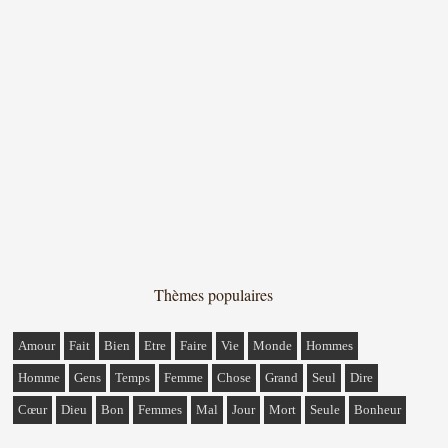
Thèmes populaires
Amour
Fait
Bien
Etre
Faire
Vie
Monde
Hommes
Homme
Gens
Temps
Femme
Chose
Grand
Seul
Dire
Cœur
Dieu
Bon
Femmes
Mal
Jour
Mort
Seule
Bonheur