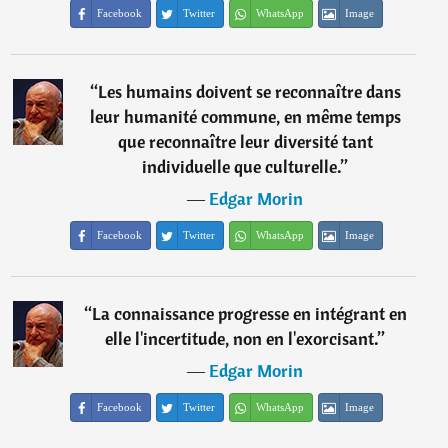
Facebook
Twitter
WhatsApp
Image
“
Les humains doivent se reconnaître dans
leur humanité commune, en même temps
que reconnaître leur diversité tant
individuelle que culturelle.
”
―
Edgar Morin
Facebook
Twitter
WhatsApp
Image
“
La connaissance progresse en intégrant en
elle l'incertitude, non en l'exorcisant.
”
―
Edgar Morin
Facebook
Twitter
WhatsApp
Image