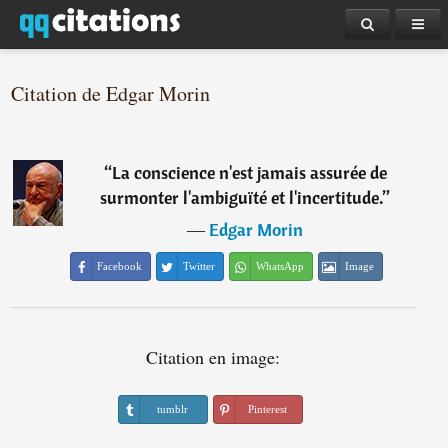
Citation de Edgar Morin
“
La conscience n'est jamais assurée de
surmonter l'ambiguïté et l'incertitude.
”
―
Edgar Morin
Facebook
Twitter
WhatsApp
Image
Citation en image:
tumblr
Pinterest