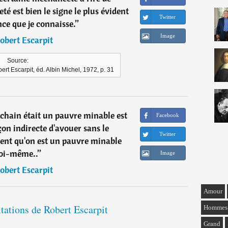
é est bien le signe le plus évident
Twitter
ce que je connaisse.
”
Image
obert Escarpit
Source:
ert Escarpit, éd. Albin Michel, 1972, p. 31
chain était un pauvre minable est
Facebook
on indirecte d'avouer sans le
Twitter
ment qu'on est un pauvre minable
oi-même..
”
Image
obert Escarpit
Amour
itations de Robert Escarpit
Hommes
Grand