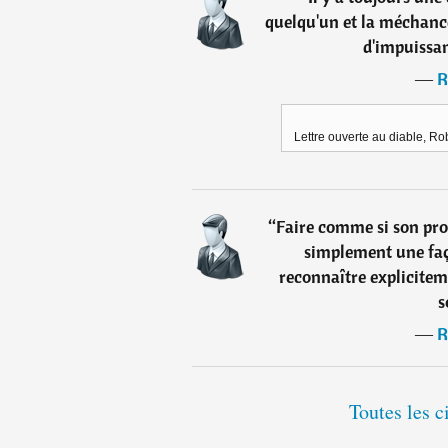
quelqu'un et la méchancet
d'impuissan
―
R
Lettre ouverte au diable, Rob
“
Faire comme si son pro
simplement une faç
reconnaître explicite
s
―
R
Toutes les c