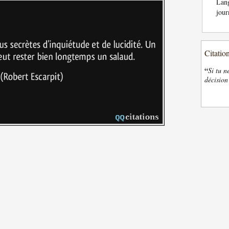
Lan
jour
Citatio
“
Si tu n
décision