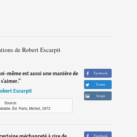
ations de Robert Escarpit
soi-même est aussi une manière de
Facebook
s'aimer.
”
Twitter
obert Escarpit
Image
Source:
 diable, Éd. Paris, Michel, 1972
 certaine méchanceté à rire de
Facebook