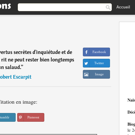
Accueil
 vertus secrètes d'inquiétude et de
Facebook
rit ne peut rester bien longtemps
Twitter
un salaud.
”
Image
obert Escarpit
Nai
itation en image:
Déc
tumblr
Pinterest
Bio
le 2