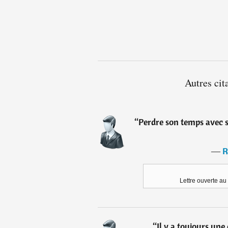
Autres cit
“
Perdre son temps avec 
―
R
Lettre ouverte au
“
Il y a toujours une