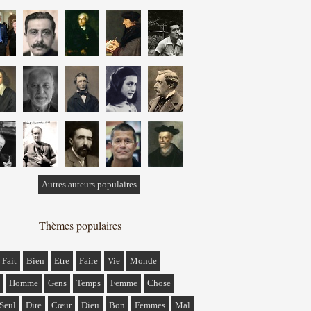
Autres auteurs populaires
Thèmes populaires
Fait
Bien
Etre
Faire
Vie
Monde
Homme
Gens
Temps
Femme
Chose
Seul
Dire
Cœur
Dieu
Bon
Femmes
Mal