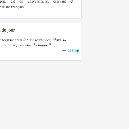
gon, est un universitaire, écrivain et
naliste français.
n du jour
e regrettes pas les conséquences, alors, la
”
 que tu as prise était la bonne.
Clamp
—