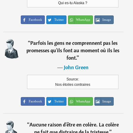
Qui es-tu Alaska ?
Facebook
Twitter
WhatsApp
Image
“
Parfois les gens ne comprennent pas les
promesses qu'ils font au moment où ils les
font.
”
―
John Green
Source:
Nos étoiles contraires
Facebook
Twitter
WhatsApp
Image
“
Aucune raison d'être en colère. La colère
ne fait que distraire de la tristesse.
”