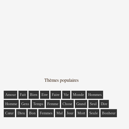
Thèmes populaires
Amour
Fait
Bien
Etre
Faire
Vie
Monde
Hommes
Homme
Gens
Temps
Femme
Chose
Grand
Seul
Dire
Cœur
Dieu
Bon
Femmes
Mal
Jour
Mort
Seule
Bonheur