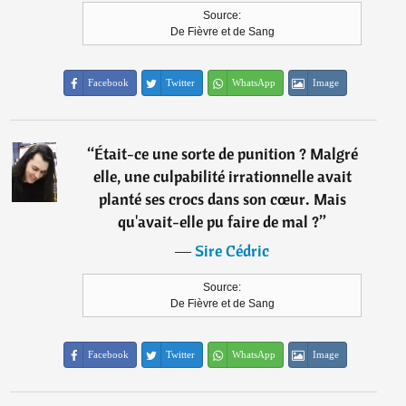
Source:
De Fièvre et de Sang
Facebook
Twitter
WhatsApp
Image
“
Était-ce une sorte de punition ? Malgré
elle, une culpabilité irrationnelle avait
planté ses crocs dans son cœur. Mais
qu'avait-elle pu faire de mal ?
”
―
Sire Cédric
Source:
De Fièvre et de Sang
Facebook
Twitter
WhatsApp
Image