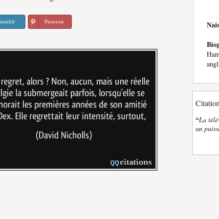
tumblr
Pinterest
Nai
Bio
Ham
angl
Citatio
“
La télé
un puiss