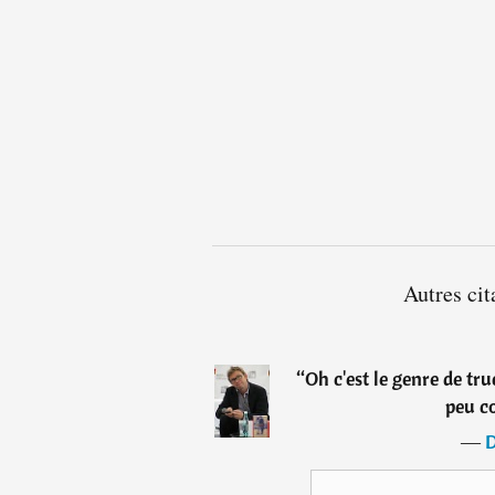
Autres cit
“
Oh c'est le genre de tru
peu c
―
D