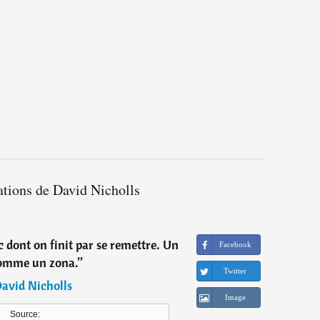
ations de David Nicholls
c dont on finit par se remettre. Un
Facebook
omme un zona.
”
Twitter
avid Nicholls
Image
Source: