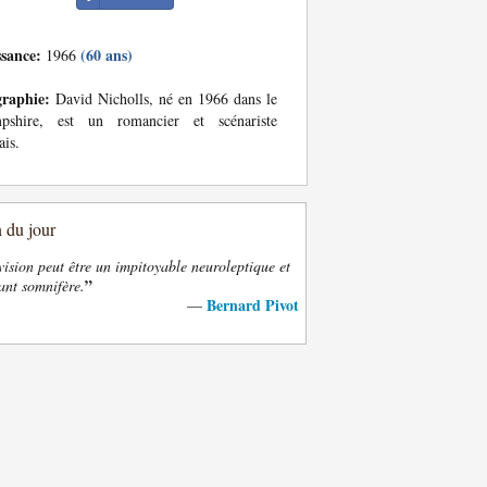
ssance:
(60 ans)
1966
graphie:
David Nicholls, né en 1966 dans le
pshire, est un romancier et scénariste
ais.
n du jour
vision peut être un impitoyable neuroleptique et
”
ant somnifère.
Bernard Pivot
—