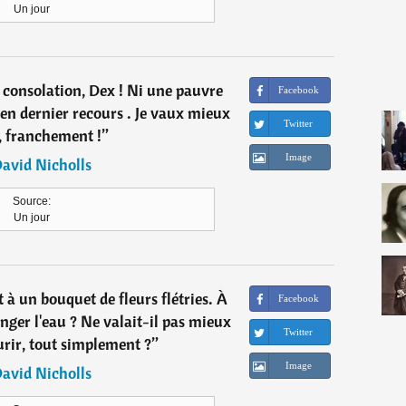
Un jour
e consolation, Dex ! Ni une pauvre
Facebook
e en dernier recours . Je vaux mieux
Twitter
, franchement !
”
Image
avid Nicholls
Source:
Un jour
 à un bouquet de fleurs flétries. À
Facebook
nger l'eau ? Ne valait-il pas mieux
Twitter
urir, tout simplement ?
”
Image
avid Nicholls