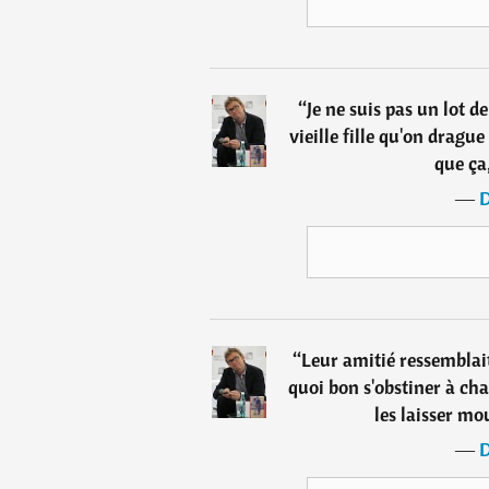
“
Je ne suis pas un lot d
vieille fille qu'on dragu
que ça
―
D
“
Leur amitié ressemblait
quoi bon s'obstiner à cha
les laisser mo
―
D