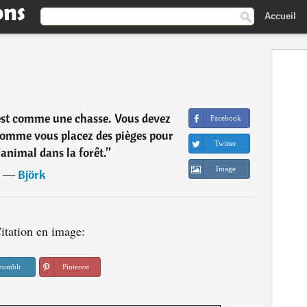
Accueil
'est comme une chasse. Vous devez
Facebook
comme vous placez des pièges pour
Twitter
animal dans la forêt.
”
Image
―
Björk
itation en image:
tumblr
Pinterest