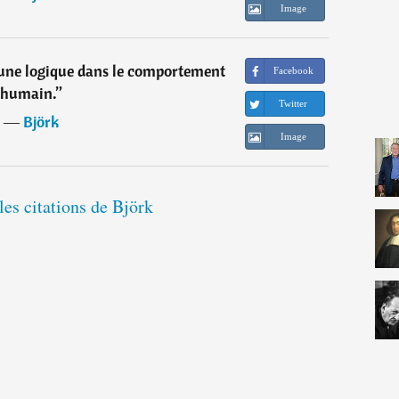
Image
cune logique dans le comportement
Facebook
humain.
”
Twitter
―
Björk
Image
les citations de Björk