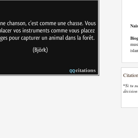
Nai
Bio
musi
isla
Citatio
“
Si tu n
décision