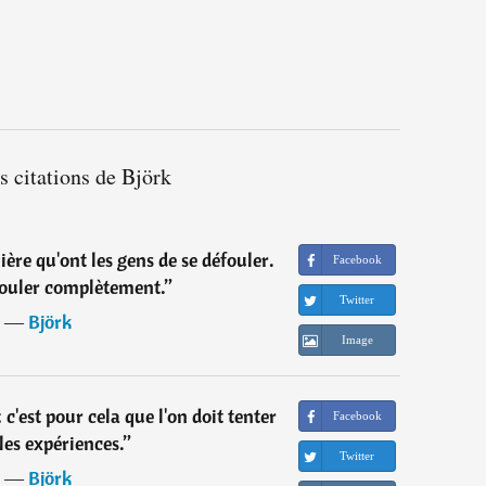
s citations de Björk
ière qu'ont les gens de se défouler.
Facebook
aouler complètement.
”
Twitter
―
Björk
Image
 c'est pour cela que l'on doit tenter
Facebook
les expériences.
”
Twitter
―
Björk