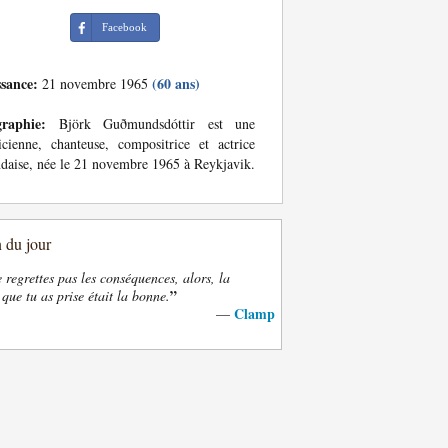
Facebook
ssance:
(60 ans)
21 novembre 1965
graphie:
Björk Guðmundsdóttir est une
cienne, chanteuse, compositrice et actrice
ndaise, née le 21 novembre 1965 à Reykjavik.
n du jour
e regrettes pas les conséquences, alors, la
”
 que tu as prise était la bonne.
Clamp
—