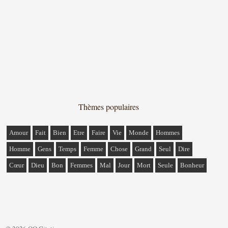
Thèmes populaires
Amour
Fait
Bien
Etre
Faire
Vie
Monde
Hommes
Homme
Gens
Temps
Femme
Chose
Grand
Seul
Dire
Cœur
Dieu
Bon
Femmes
Mal
Jour
Mort
Seule
Bonheur