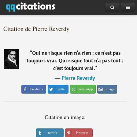
Citation de Pierre Reverdy
“
Qui ne risque rien n'a rien : ce n'est pas
toujours vrai. Qui risque tout n'a pas tout :
c'est toujours vrai.
”
―
Pierre Reverdy
Facebook
Twitter
WhatsApp
Image
Citation en image:
tumblr
Pinterest