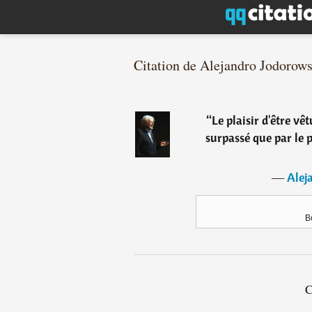
Citation de Alejandro Jodorow
“
Le plaisir d'être v
surpassé que par le p
―
Alej
B
C