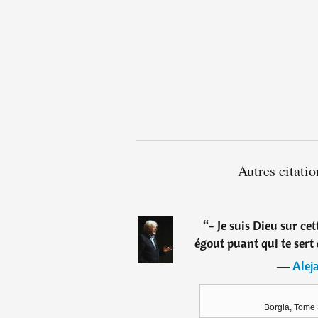
Autres citati
“
- Je suis Dieu sur cet
égout puant qui te sert 
―
Alej
Borgia, Tome 