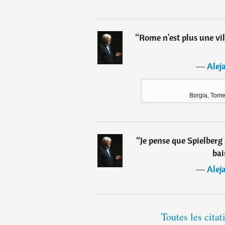
“
Rome n'est plus une vil
―
Alej
Borgia, Tome
“
Je pense que Spielberg 
bai
―
Alej
Toutes les cita