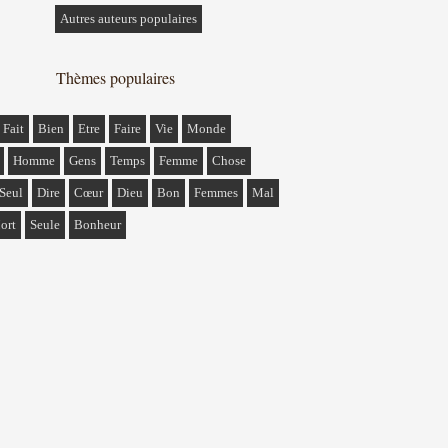
Autres auteurs populaires
Thèmes populaires
Fait
Bien
Etre
Faire
Vie
Monde
Homme
Gens
Temps
Femme
Chose
Seul
Dire
Cœur
Dieu
Bon
Femmes
Mal
ort
Seule
Bonheur