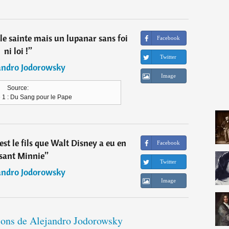
le sainte mais un lupanar sans foi
Facebook
ni loi !
”
Twitter
andro Jodorowsky
Image
Source:
 1 : Du Sang pour le Pape
est le fils que Walt Disney a eu en
Facebook
sant Minnie
”
Twitter
andro Jodorowsky
Image
tions de Alejandro Jodorowsky