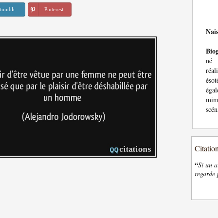
tumblr
Pinterest
Nai
Bio
né 
réal
ésot
égal
mime
scén
Citatio
“
Si un a
regarde 