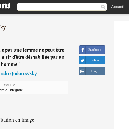
Accueil
sky
êtue par une femme ne peut être
Facebook
laisir d'être déshabillée par un
Twitter
homme
”
Image
andro Jodorowsky
Source:
orgia, Intégrale
itation en image: