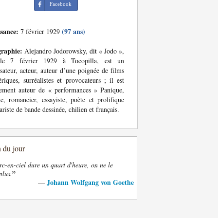
Facebook
ssance:
(97 ans)
7 février 1929
graphie:
Alejandro Jodorowsky, dit « Jodo »,
le 7 février 1929 à Tocopilla, est un
isateur, acteur, auteur d’une poignée de films
ériques, surréalistes et provocateurs ; il est
ement auteur de « performances » Panique,
, romancier, essayiste, poète et prolifique
ariste de bande dessinée, chilien et français.
n du jour
rc-en-ciel dure un quart d'heure, on ne le
”
plus.
Johann Wolfgang von Goethe
—