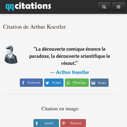
Citation de Arthur Koestler
“
La découverte comique énonce le
paradoxe, la découverte scientifique le
résout.
”
―
Arthur Koestler
Facebook
Twitter
WhatsApp
Image
Citation en image:
tumblr
Pinterest