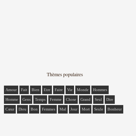
Thèmes populaires
Amour
Fait
Bien
Etre
Faire
Vie
Monde
Hommes
Homme
Gens
Temps
Femme
Chose
Grand
Seul
Dire
Cœur
Dieu
Bon
Femmes
Mal
Jour
Mort
Seule
Bonheur