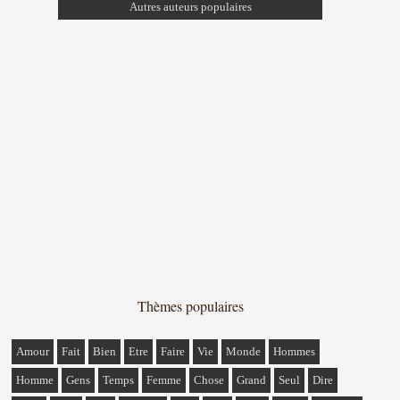
Autres auteurs populaires
Thèmes populaires
Amour
Fait
Bien
Etre
Faire
Vie
Monde
Hommes
Homme
Gens
Temps
Femme
Chose
Grand
Seul
Dire