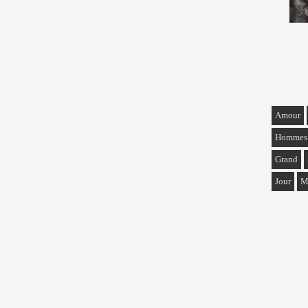
Amour
Hommes
Grand
Jour
M