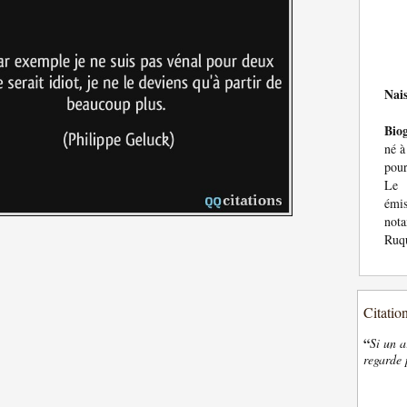
Nai
Bio
né à
pour
Le 
émis
not
Ruqu
Citatio
“
Si un a
regarde 