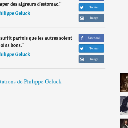
raper des aigreurs d'estomac.
”
Twitter
hilippe Geluck
Image
 suffit parfois que les autres soient
Facebook
oins bons.
”
Twitter
hilippe Geluck
Image
itations de Philippe Geluck