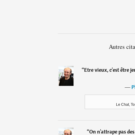
Autres cit
“
Etre vieux, c'est être 
―
P
Le Chat, To
“
On n'attrape pas de