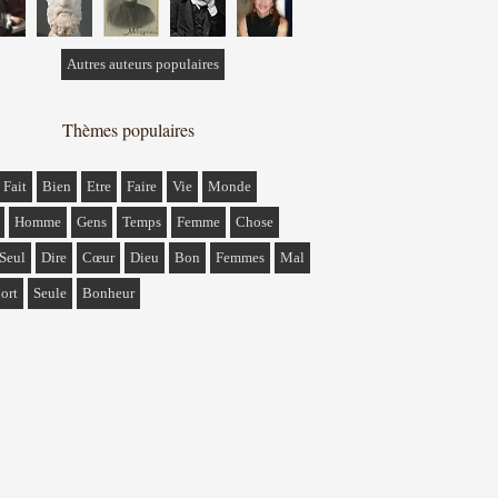
Autres auteurs populaires
Thèmes populaires
Fait
Bien
Etre
Faire
Vie
Monde
Homme
Gens
Temps
Femme
Chose
Seul
Dire
Cœur
Dieu
Bon
Femmes
Mal
ort
Seule
Bonheur