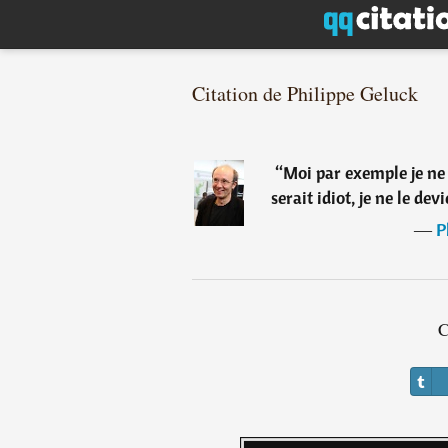
Citation de Philippe Geluck
“
Moi par exemple je ne 
serait idiot, je ne le de
―
P
C