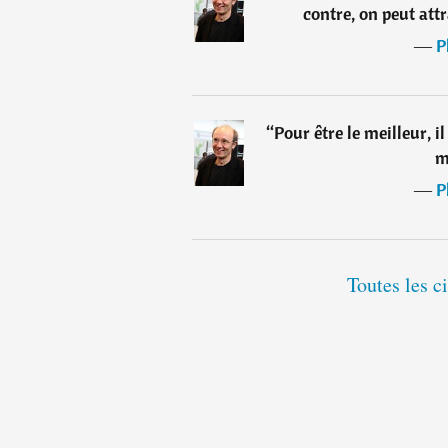
contre, on peut att
―
P
“
Pour être le meilleur, il
m
―
P
Toutes les c