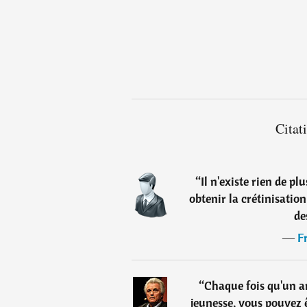
Citat
“
Il n'existe rien de p
obtenir la crétinisatio
de
―
F
“
Chaque fois qu'un a
jeunesse, vous pouvez ê