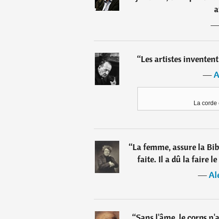
a
“
Les artistes inventent
―
A
La corde 
“
La femme, assure la Bibl
faite. Il a dû la faire 
―
Al
“
Sans l'âme, le corps n'