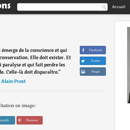
Accueil
i émerge de la conscience et qui
Facebook
 conservation. Elle doit exister. Et
Twitter
ui paralyse et qui fait perdre les
. Celle-là doit disparaître.
”
Image
―
Alain Prost
itation en image:
tumblr
Pinterest