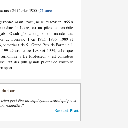
ssance:
(71 ans)
24 février 1955
graphie:
Alain Prost , né le 24 février 1955 à
tte dans la Loire, est un pilote automobile
nçais. Quadruple champion du monde des
otes de Formule 1 en 1985, 1986, 1989 et
, victorieux de 51 Grand Prix de Formule 1
 199 départs entre 1980 et 1993, celui que
 surnomme « Le Professeur » est considéré
e l'un des plus grands pilotes de l'histoire
on sport.
n du jour
vision peut être un impitoyable neuroleptique et
”
ant somnifère.
Bernard Pivot
—