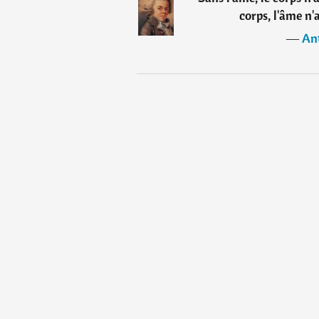
corps, l'âme n'
―
Ant