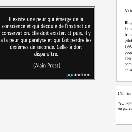
Nai
Bio
Lore
fra
pil
1993
pour
l'on
comm
de s
Citatio
“
La télé
un puiss