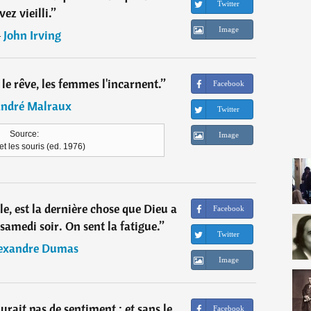
Twitter
vez vieilli.
”
Image
―
John Irving
 le rêve, les femmes l'incarnent.
”
Facebook
ndré Malraux
Twitter
Source:
Image
et les souris (ed. 1976)
e, est la dernière chose que Dieu a
Facebook
le samedi soir. On sent la fatigue.
”
Twitter
exandre Dumas
Image
aurait pas de sentiment ; et sans le
Facebook