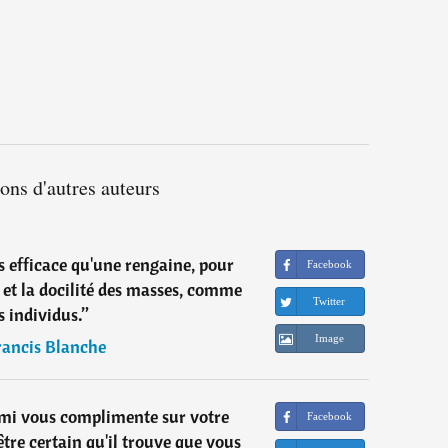
ions d'autres auteurs
lus efficace qu'une rengaine, pour
Facebook
n et la docilité des masses, comme
Twitter
s individus.
”
Image
rancis Blanche
mi vous complimente sur votre
Facebook
tre certain qu'il trouve que vous