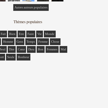
Autres auteurs populaires
Thèmes populaires
Fait
Bien
Etre
Faire
Vie
Monde
Homme
Gens
Temps
Femme
Chose
Seul
Dire
Cœur
Dieu
Bon
Femmes
Mal
ort
Seule
Bonheur