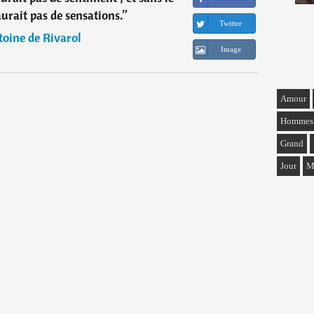
aurait pas de sensations.
”
Twitter
oine de Rivarol
Image
Amour
Hommes
Grand
Jour
M