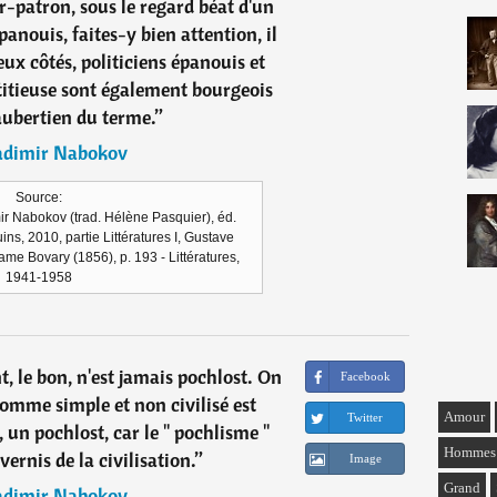
r-patron, sous le regard béat d'un
anouis, faites-y bien attention, il
eux côtés, politiciens épanouis et
titieuse sont également bourgeois
aubertien du terme.
”
adimir Nabokov
Source:
mir Nabokov (trad. Hélène Pasquier), éd.
ins, 2010, partie Littératures I, Gustave
e Bovary (1856), p. 193 - Littératures,
1941-1958
t, le bon, n'est jamais pochlost. On
Facebook
omme simple et non civilisé est
Amour
Twitter
 un pochlost, car le " pochlisme "
Hommes
ernis de la civilisation.
”
Image
Grand
adimir Nabokov