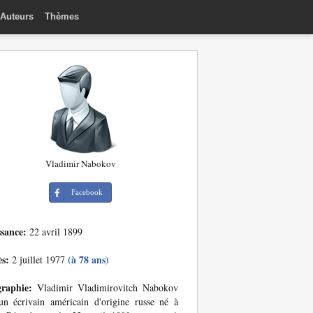
Auteurs
Thèmes
Vladimir Nabokov
Facebook
ssance:
22 avril 1899
ès:
(à 78 ans)
2 juillet 1977
graphie:
Vladimir Vladimirovitch Nabokov
un écrivain américain d'origine russe né à