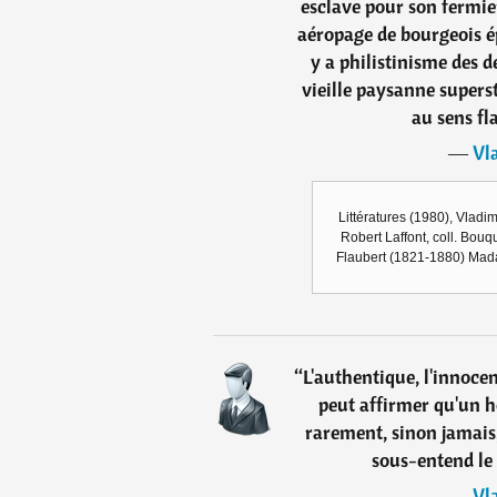
esclave pour son fermie
aéropage de bourgeois ép
y a philistinisme des d
vieille paysanne supers
au sens fl
―
Vl
Littératures (1980), Vladi
Robert Laffont, coll. Bouqu
Flaubert (1821-1880) Madam
“
L'authentique, l'innocen
peut affirmer qu'un h
rarement, sinon jamais,
sous-entend le v
―
Vl