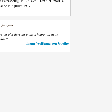
nt-Pétersbourg le 22 avril 1899 et mort à
anne le 2 juillet 1977.
n du jour
rc-en-ciel dure un quart d'heure, on ne le
”
plus.
Johann Wolfgang von Goethe
—