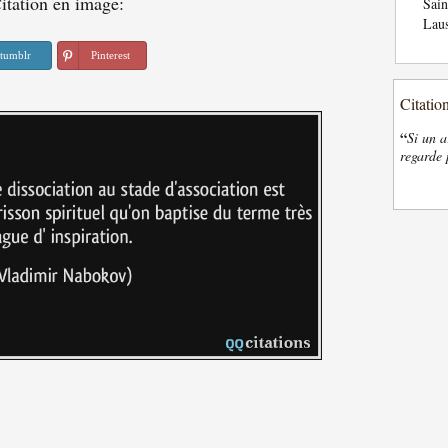
itation en image:
Sai
Laus
tumblr
Pinterest
Citatio
“
Si un a
regarde 