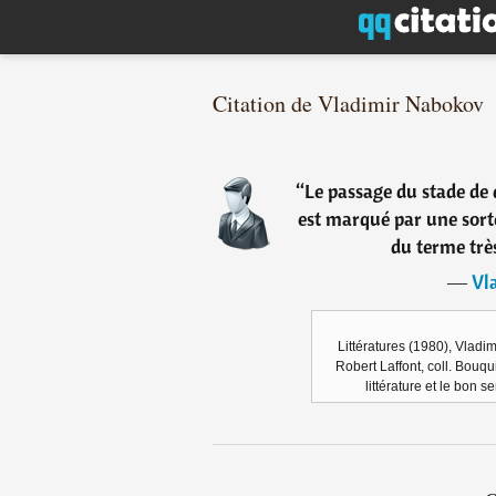
Citation de Vladimir Nabokov
“
Le passage du stade de 
est marqué par une sorte
du terme très
―
Vl
Littératures (1980), Vladi
Robert Laffont, coll. Bouquin
littérature et le bon s