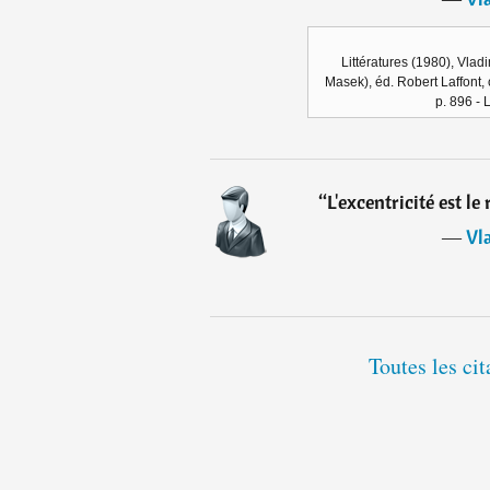
Littératures (1980), Vlad
Masek), éd. Robert Laffont, c
p. 896 - 
“
L'excentricité est l
―
Vl
Toutes les ci