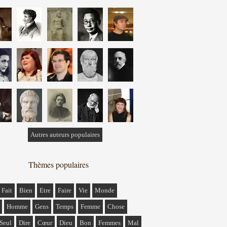
Autres auteurs populaires
Thèmes populaires
Fait
Bien
Etre
Faire
Vie
Monde
Homme
Gens
Temps
Femme
Chose
Seul
Dire
Cœur
Dieu
Bon
Femmes
Mal