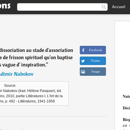
Accueil
dissociation au stade d'association
Facebook
 de frisson spirituel qu'on baptise
Twitter
 vague d' inspiration.
”
Image
adimir Nabokov
Source:
mir Nabokov (trad. Hélène Pasquier), éd.
Nai
s, 2010, partie Littératures I, L'Art de la
ens, p. 492 - Littératures, 1941-1958
Déc
Bio
est 