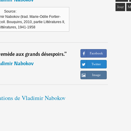
Jour
M
Source:
imir Nabokov (trad. Marie-Odile Fortier-
oll. Bouquins, 2010, partie Littératures II,
Littératures, 1941-1958
e remède aux grands désespoirs.
”
Facebook
adimir Nabokov
Twitter
Image
tations de Vladimir Nabokov