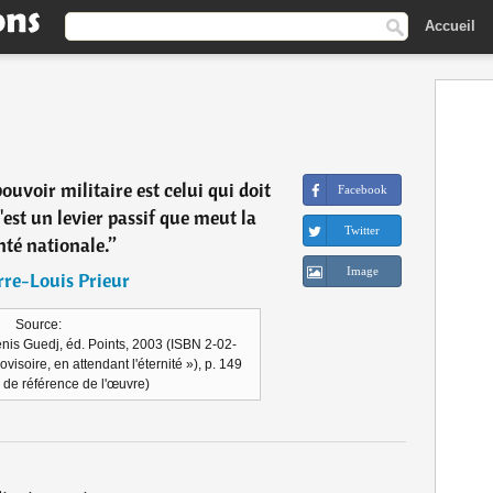
Accueil
pouvoir militaire est celui qui doit
Facebook
C'est un levier passif que meut la
Twitter
nté nationale.
”
Image
rre-Louis Prieur
Source:
nis Guedj, éd. Points, 2003 (ISBN 2-02-
visoire, en attendant l'éternité »), p. 149
he de référence de l'œuvre)