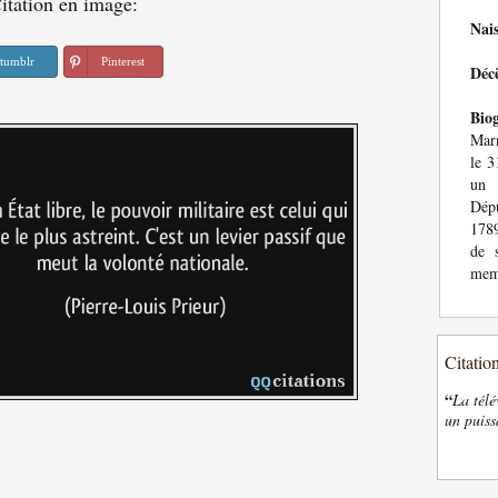
itation en image:
Nai
tumblr
Pinterest
Déc
Bio
Mar
le 3
un 
Dépu
1789
de s
memb
Citatio
“
La télé
un puiss