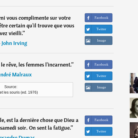
mi vous complimente sur votre
Facebook
tre certain qu'il trouve que vous
Twitter
vez vieilli.
”
Image
―
John Irving
 le rêve, les femmes l'incarnent.
”
Facebook
ndré Malraux
Twitter
Source:
Image
et les souris (ed. 1976)
e, est la dernière chose que Dieu a
Facebook
le samedi soir. On sent la fatigue.
”
Twitter
exandre Dumas