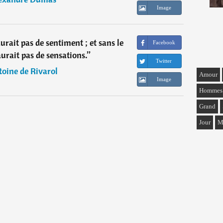
Image
aurait pas de sentiment ; et sans le
Facebook
aurait pas de sensations.
”
Twitter
oine de Rivarol
Amour
Image
Hommes
Grand
Jour
M