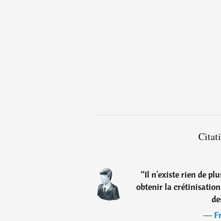
Citat
“
Il n'existe rien de p
obtenir la crétinisatio
de
―
F