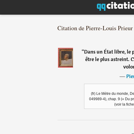
Citation de Pierre-Louis Prieur
“
Dans un État libre, le 
être le plus astreint. 
volo
―
Pie
(fr) Le Mètre du monde, De
049989-4), chap. 9 (« Du pro
(voir la fic