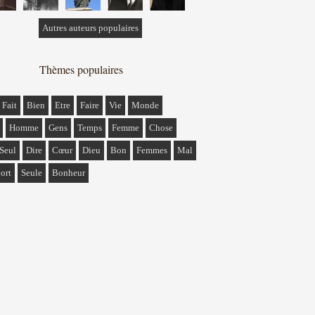
Autres auteurs populaires
Thèmes populaires
Fait
Bien
Etre
Faire
Vie
Monde
Homme
Gens
Temps
Femme
Chose
Seul
Dire
Cœur
Dieu
Bon
Femmes
Mal
ort
Seule
Bonheur