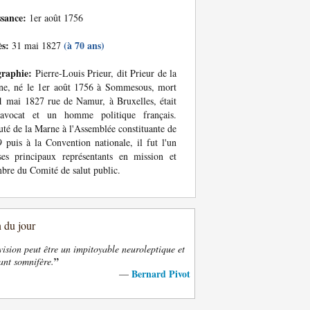
ssance:
1er août 1756
ès:
(à 70 ans)
31 mai 1827
graphie:
Pierre-Louis Prieur, dit Prieur de la
ne, né le 1er août 1756 à Sommesous, mort
1 mai 1827 rue de Namur, à Bruxelles, était
avocat et un homme politique français.
té de la Marne à l'Assemblée constituante de
 puis à la Convention nationale, il fut l'un
es principaux représentants en mission et
re du Comité de salut public.
n du jour
vision peut être un impitoyable neuroleptique et
”
ant somnifère.
Bernard Pivot
—