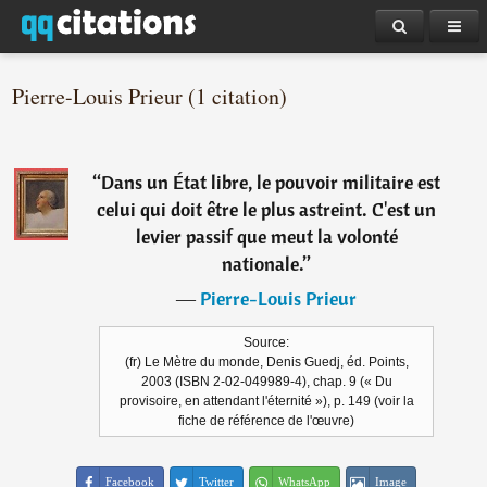
Pierre-Louis Prieur (1 citation)
“
Dans un État libre, le pouvoir militaire est
celui qui doit être le plus astreint. C'est un
levier passif que meut la volonté
nationale.
”
―
Pierre-Louis Prieur
Source:
(fr) Le Mètre du monde, Denis Guedj, éd. Points,
2003 (ISBN 2-02-049989-4), chap. 9 (« Du
provisoire, en attendant l'éternité »), p. 149 (voir la
fiche de référence de l'œuvre)
Facebook
Twitter
WhatsApp
Image