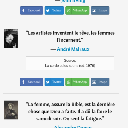
Facebook
Twitter
WhatsApp
Image
“
Les artistes inventent le rêve, les femmes
l'incarnent.
”
―
André Malraux
Source:
La corde et les souris (ed. 1976)
Facebook
Twitter
WhatsApp
Image
“
La femme, assure la Bible, est la dernière
chose que Dieu a faite. Il a dû la faire le
samedi soir. On sent la fatigue.
”
―
Alexandre Dumas