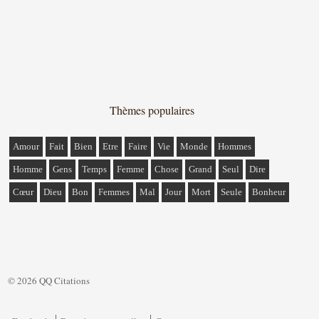
Thèmes populaires
Amour
Fait
Bien
Etre
Faire
Vie
Monde
Hommes
Homme
Gens
Temps
Femme
Chose
Grand
Seul
Dire
Cœur
Dieu
Bon
Femmes
Mal
Jour
Mort
Seule
Bonheur
© 2026 QQ Citations