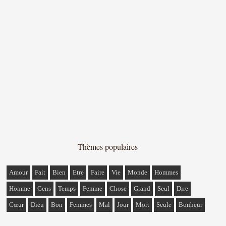
Thèmes populaires
Amour
Fait
Bien
Etre
Faire
Vie
Monde
Hommes
Homme
Gens
Temps
Femme
Chose
Grand
Seul
Dire
Cœur
Dieu
Bon
Femmes
Mal
Jour
Mort
Seule
Bonheur