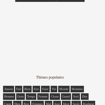
Thèmes populaires
Amour
Fait
Bien
Etre
Faire
Vie
Monde
Hommes
Homme
Gens
Temps
Femme
Chose
Grand
Seul
Dire
Cœur
Dieu
Bon
Femmes
Mal
Jour
Mort
Seule
Bonheur