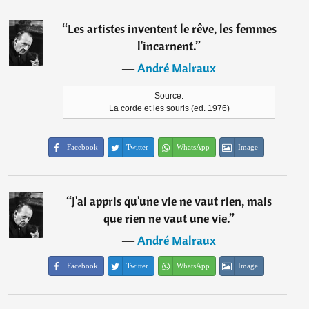
“
Les artistes inventent le rêve, les femmes
l'incarnent.
”
―
André Malraux
Source:
La corde et les souris (ed. 1976)
Facebook
Twitter
WhatsApp
Image
“
J'ai appris qu'une vie ne vaut rien, mais
que rien ne vaut une vie.
”
―
André Malraux
Facebook
Twitter
WhatsApp
Image