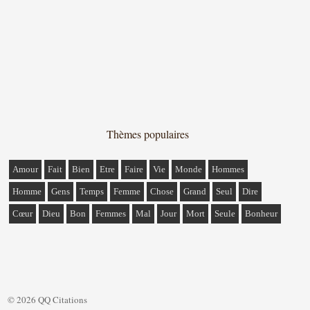
Thèmes populaires
Amour
Fait
Bien
Etre
Faire
Vie
Monde
Hommes
Homme
Gens
Temps
Femme
Chose
Grand
Seul
Dire
Cœur
Dieu
Bon
Femmes
Mal
Jour
Mort
Seule
Bonheur
© 2026 QQ Citations