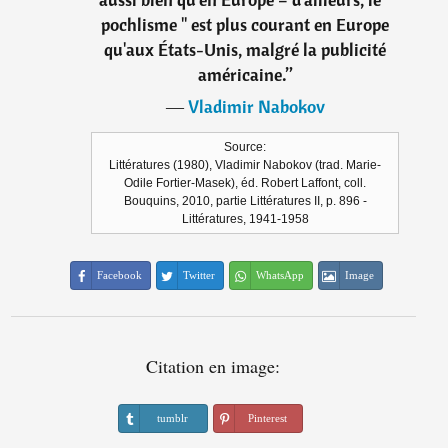
pochlisme " est plus courant en Europe
qu'aux États-Unis, malgré la publicité
américaine.
”
―
Vladimir Nabokov
Source:
Littératures (1980), Vladimir Nabokov (trad. Marie-
Odile Fortier-Masek), éd. Robert Laffont, coll.
Bouquins, 2010, partie Littératures II, p. 896 -
Littératures, 1941-1958
Facebook
Twitter
WhatsApp
Image
Citation en image:
tumblr
Pinterest