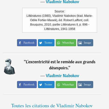
―
Vladimir Nabokov
Source:
Littératures (1980), Vladimir Nabokov (trad. Marie-
Odile Fortier-Masek), éd. Robert Laffont, coll.
Bouquins, 2010, partie Littératures II, p. 896 -
Littératures, 1941-1958
Facebook
Twitter
WhatsApp
Image
“
L'excentricité est le remède aux grands
désespoirs.
”
―
Vladimir Nabokov
Facebook
Twitter
WhatsApp
Image
Toutes les citations de Vladimir Nabokov