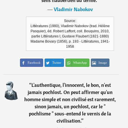
sens flaubertien du terme.
”
―
Vladimir Nabokov
Source:
Littératures (1980), Vladimir Nabokov (trad. Hélène
Pasquier), éd. Robert Laffont, coll. Bouquins, 2010,
partie Littératures I, Gustave Flaubert (1821-1880)
Madame Bovary (1856), p. 193 - Littératures, 1941-
1958
Facebook
Twitter
WhatsApp
Image
“
L'authentique, l'innocent, le bon, n'est
jamais pochlost. On peut affirmer qu'un
homme simple et non civilisé est rarement,
sinon jamais, un pochlost, car le "
pochlisme " sous-entend le vernis de la
civilisation.
”