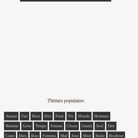
Thèmes populaires
Amour
Fait
Bien
Etre
Faire
Vie
Monde
Hommes
Homme
Gens
Temps
Femme
Chose
Grand
Seul
Dire
Cœur
Dieu
Bon
Femmes
Mal
Jour
Mort
Seule
Bonheur