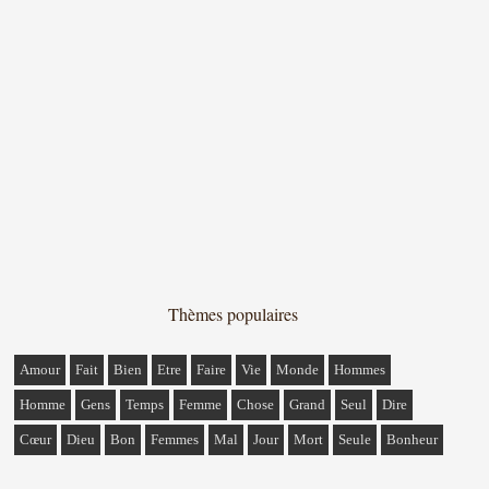
Thèmes populaires
Amour
Fait
Bien
Etre
Faire
Vie
Monde
Hommes
Homme
Gens
Temps
Femme
Chose
Grand
Seul
Dire
Cœur
Dieu
Bon
Femmes
Mal
Jour
Mort
Seule
Bonheur