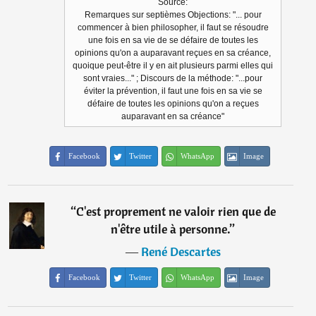
Source:
Remarques sur septièmes Objections: "... pour
commencer à bien philosopher, il faut se résoudre
une fois en sa vie de se défaire de toutes les
opinions qu'on a auparavant reçues en sa créance,
quoique peut-être il y en ait plusieurs parmi elles qui
sont vraies..." ; Discours de la méthode: "...pour
éviter la prévention, il faut une fois en sa vie se
défaire de toutes les opinions qu'on a reçues
auparavant en sa créance"
Facebook
Twitter
WhatsApp
Image
“
C'est proprement ne valoir rien que de
n'être utile à personne.
”
―
René Descartes
Facebook
Twitter
WhatsApp
Image