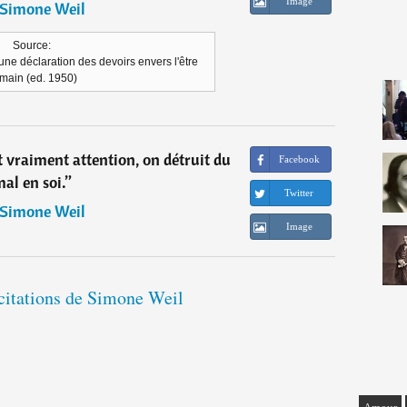
Image
Simone Weil
Source:
ne déclaration des devoirs envers l'être
main (ed. 1950)
it vraiment attention, on détruit du
Facebook
al en soi.
”
Twitter
Simone Weil
Image
 citations de Simone Weil