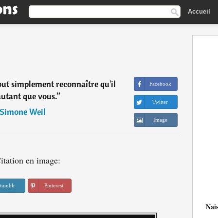
Accueil
tout simplement reconnaître qu'il
Facebook
autant que vous.
”
Twitter
Simone Weil
Image
itation en image:
tumblr
Pinterest
Nai