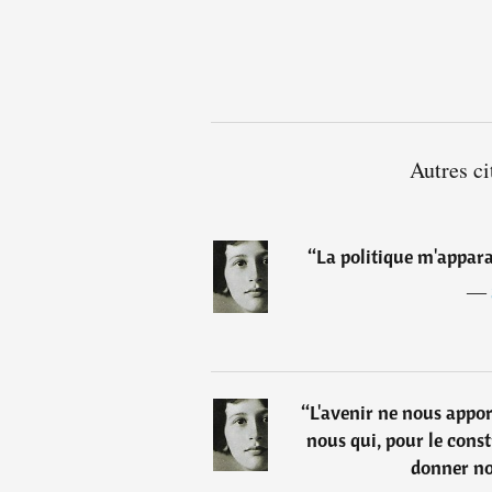
Autres c
“
La politique m'appara
―
“
L'avenir ne nous apport
nous qui, pour le const
donner no