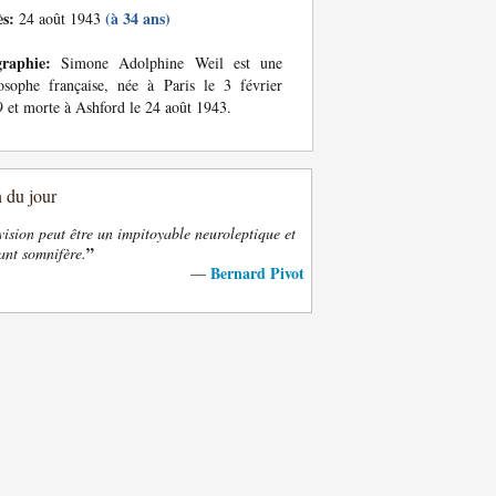
ès:
(à 34 ans)
24 août 1943
graphie:
Simone Adolphine Weil est une
osophe française, née à Paris le 3 février
 et morte à Ashford le 24 août 1943.
n du jour
vision peut être un impitoyable neuroleptique et
”
ant somnifère.
Bernard Pivot
—