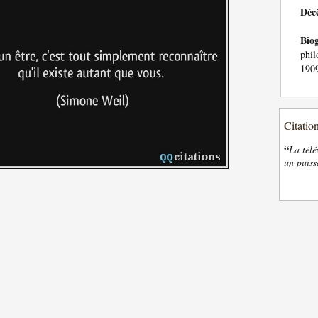
Déc
Bio
phil
1909
Citatio
“
La télé
un puiss