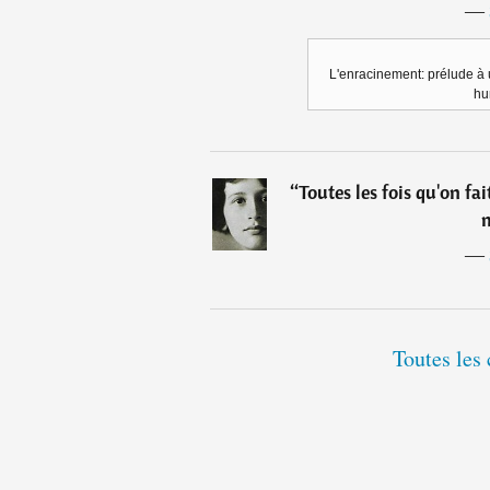
―
L'enracinement: prélude à u
hu
“
Toutes les fois qu'on fa
m
―
Toutes les