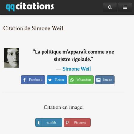
Citation de Simone Weil
“
La politique m'apparaît comme une
sinistre rigolade.
”
―
Simone Weil
Facebook
Twitter
WhatsApp
Image
Citation en image:
tumblr
Pinterest