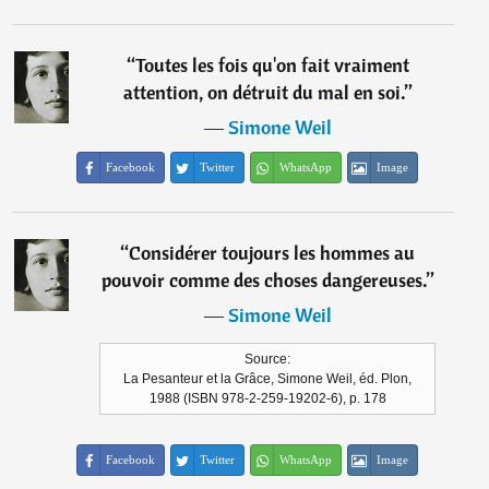
“
Toutes les fois qu'on fait vraiment
attention, on détruit du mal en soi.
”
―
Simone Weil
Facebook
Twitter
WhatsApp
Image
“
Considérer toujours les hommes au
pouvoir comme des choses dangereuses.
”
―
Simone Weil
Source:
La Pesanteur et la Grâce, Simone Weil, éd. Plon,
1988 (ISBN 978-2-259-19202-6), p. 178
Facebook
Twitter
WhatsApp
Image