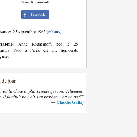
Anne Roumanoff
Facebook
ssance:
(60 ans)
25 septembre 1965
graphie:
Anne Roumanoff, née le 25
tembre 1965 à Paris, est une humoriste
çaise.
n du jour
 est la chose la plus brutale qui soit. Tellement
”
. Il faudrait pouvoir s'en protéger n'est-ce-pas?
Claudie Gallay
—