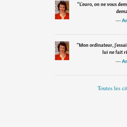
“
L'euro, on ne vous de
dema
―
An
“
Mon ordinateur, j'essaie
lui ne fait 
―
An
Toutes les c