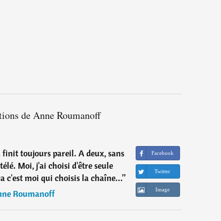
ations de Anne Roumanoff
finit toujours pareil. A deux, sans
Facebook
télé. Moi, j'ai choisi d'être seule
Twitter
c'est moi qui choisis la chaîne...
”
Image
ne Roumanoff