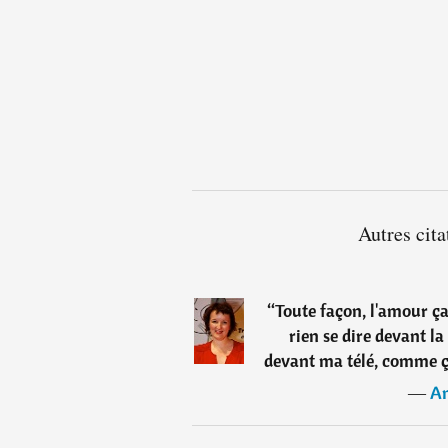
Autres cit
“
Toute façon, l'amour ça 
rien se dire devant la 
devant ma télé, comme ça 
―
An