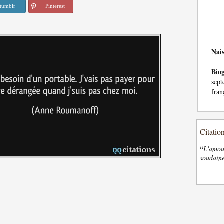
tumblr
Pinterest
Nai
Bio
sep
fran
Citatio
“
L'amour
soudaine