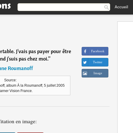
Accueil
ortable. J'vais pas payer pour être
Facebook
d j'suis pas chez moi.
”
Twitter
ne Roumanoff
Image
Source:
ff, album À la Roumanoff, 5 juillet 2005
arner Vision France.
itation en image: