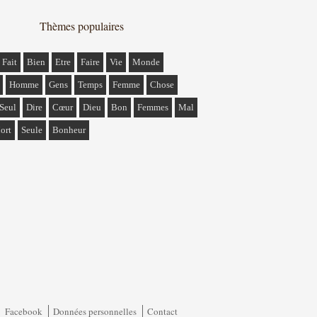
Thèmes populaires
Fait
Bien
Etre
Faire
Vie
Monde
Homme
Gens
Temps
Femme
Chose
Seul
Dire
Cœur
Dieu
Bon
Femmes
Mal
ort
Seule
Bonheur
Facebook
Données personnelles
Contact