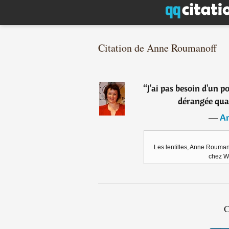
Citation de Anne Roumanoff
“
J'ai pas besoin d'un p
dérangée quan
―
An
Les lentilles, Anne Roumano
chez W
C