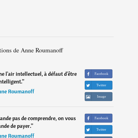
ations de Anne Roumanoff
 l'air intellectuel, à défaut d'être
Facebook
ntelligent.
”
Twitter
ne Roumanoff
Image
mande pas de comprendre, on vous
Facebook
nde de payer.
”
Twitter
ne Roumanoff