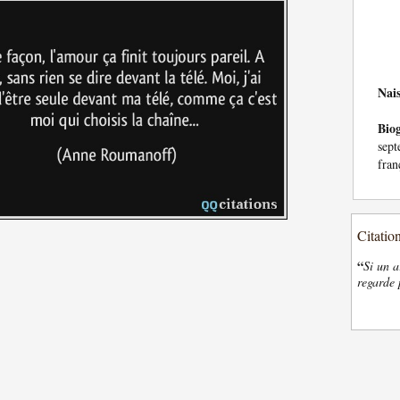
Nai
Bio
sep
fran
Citatio
“
Si un a
regarde 