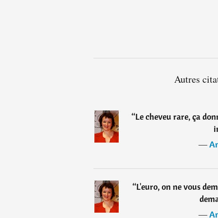
Autres cit
“
Le cheveu rare, ça donne
i
―
An
“
L'euro, on ne vous de
dema
―
An