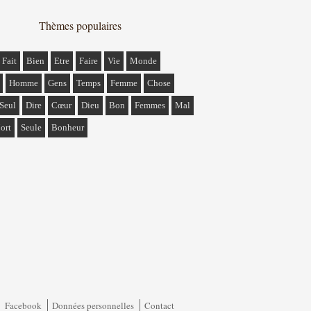
Thèmes populaires
Fait
Bien
Etre
Faire
Vie
Monde
Homme
Gens
Temps
Femme
Chose
Seul
Dire
Cœur
Dieu
Bon
Femmes
Mal
ort
Seule
Bonheur
Facebook
Données personnelles
Contact