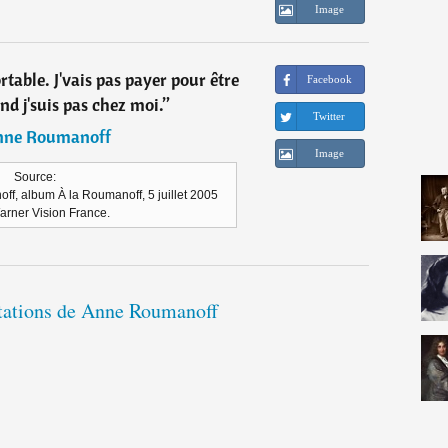
Image
ortable. J'vais pas payer pour être
Facebook
d j'suis pas chez moi.
”
Twitter
ne Roumanoff
Image
Source:
ff, album À la Roumanoff, 5 juillet 2005
arner Vision France.
itations de Anne Roumanoff