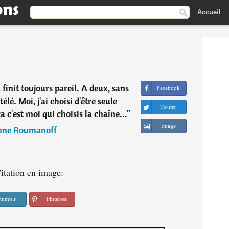
Accueil
finit toujours pareil. A deux, sans
Facebook
télé. Moi, j'ai choisi d'être seule
Twitter
c'est moi qui choisis la chaîne...
”
Image
ne Roumanoff
itation en image:
tumblr
Pinterest