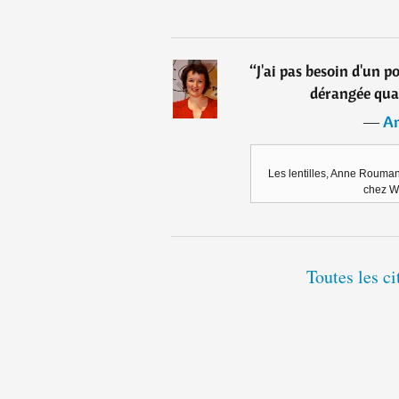
“
J'ai pas besoin d'un p
dérangée quan
―
An
Les lentilles, Anne Roumano
chez W
Toutes les c