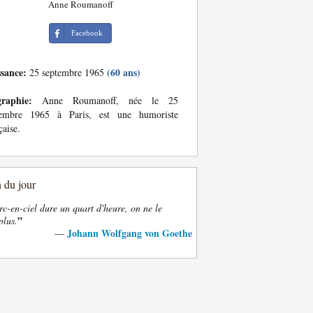
Anne Roumanoff
Facebook
ssance:
(60 ans)
25 septembre 1965
graphie:
Anne Roumanoff, née le 25
tembre 1965 à Paris, est une humoriste
çaise.
n du jour
rc-en-ciel dure un quart d'heure, on ne le
”
plus.
Johann Wolfgang von Goethe
—