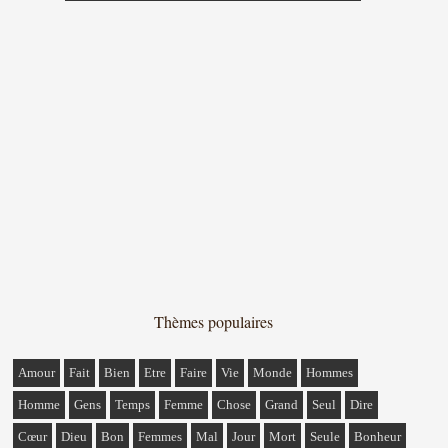
Thèmes populaires
Amour
Fait
Bien
Etre
Faire
Vie
Monde
Hommes
Homme
Gens
Temps
Femme
Chose
Grand
Seul
Dire
Cœur
Dieu
Bon
Femmes
Mal
Jour
Mort
Seule
Bonheur