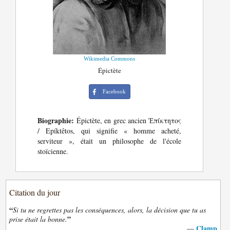
Wikimedia Commons
Épictète
Facebook
Biographie:
Épictète, en grec ancien Ἐπίκτητος
/ Epíktêtos, qui signifie « homme acheté,
serviteur », était un philosophe de l'école
stoïcienne.
Citation du jour
“
Si tu ne regrettes pas les conséquences, alors, la décision que tu as
”
prise était la bonne.
Clamp
—