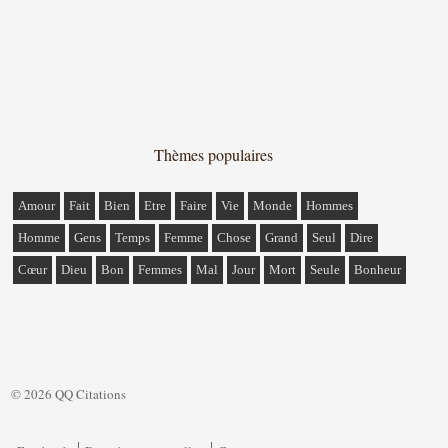
Thèmes populaires
Amour
Fait
Bien
Etre
Faire
Vie
Monde
Hommes
Homme
Gens
Temps
Femme
Chose
Grand
Seul
Dire
Cœur
Dieu
Bon
Femmes
Mal
Jour
Mort
Seule
Bonheur
© 2026 QQ Citations