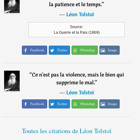
la patience et le temps.
”
―
Léon Tolstoï
Source:
La Guerre et la Paix (1869)
Facebook
Twitter
WhatsApp
Image
“
Ce n'est pas la violence, mais le bien qui
supprime le mal.
”
―
Léon Tolstoï
Facebook
Twitter
WhatsApp
Image
Toutes les citations de Léon Tolstoï