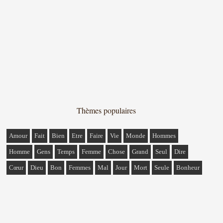
Thèmes populaires
Amour
Fait
Bien
Etre
Faire
Vie
Monde
Hommes
Homme
Gens
Temps
Femme
Chose
Grand
Seul
Dire
Cœur
Dieu
Bon
Femmes
Mal
Jour
Mort
Seule
Bonheur