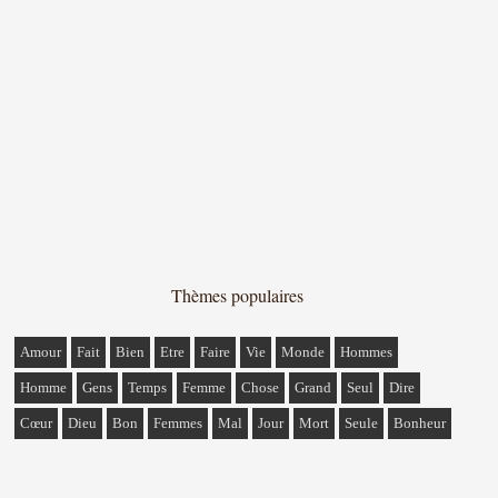
Thèmes populaires
Amour
Fait
Bien
Etre
Faire
Vie
Monde
Hommes
Homme
Gens
Temps
Femme
Chose
Grand
Seul
Dire
Cœur
Dieu
Bon
Femmes
Mal
Jour
Mort
Seule
Bonheur