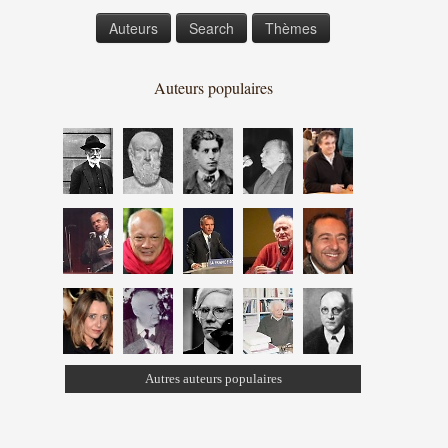
Auteurs
Search
Thèmes
Auteurs populaires
Autres auteurs populaires