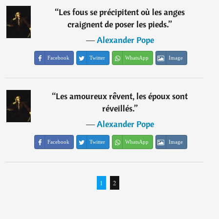
“
Les fous se précipitent où les anges
craignent de poser les pieds.
”
―
Alexander Pope
Facebook
Twitter
WhatsApp
Image
“
Les amoureux rêvent, les époux sont
réveillés.
”
―
Alexander Pope
Facebook
Twitter
WhatsApp
Image
1
2