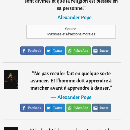
sont divines et que la religion est blessée en
sa personne.
”
―
Alexander Pope
Source:
Maximes et réflexions morales
Facebook
Twitter
WhatsApp
Image
“
Ne pas reculer fait en quelque sorte
avancer. Et l'homme doit apprendre à
marcher avant d'apprendre à danser.
”
―
Alexander Pope
Facebook
Twitter
WhatsApp
Image