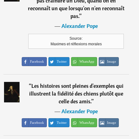
pas craindre un Dieu, quand on en
reconnaît un que lorsqu'on n'en reconnaît
pas.
”
―
Alexander Pope
Source:
Maximes et réflexions morales
Facebook
Twitter
WhatsApp
Image
“
Les histoires sont pleines d'exemples qui
illustrent la fidélité des chiens plutôt que
celle des amis.
”
―
Alexander Pope
Facebook
Twitter
WhatsApp
Image