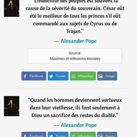
“
L'indocilité des peuples est souvent la
cause de la sévérité du souverain. César eût
été le meilleur de tous les princes s'il eût
commandé aux sujets de Cyrus ou de
Trajan.
”
―
Alexander Pope
Source:
Maximes et réflexions morales
Facebook
Twitter
WhatsApp
Image
“
Quand les hommes deviennent vertueux
dans leur vieillesse, ils font seulement à
Dieu un sacrifice des restes du diable.
”
―
Alexander Pope
Facebook
Twitter
WhatsApp
Image