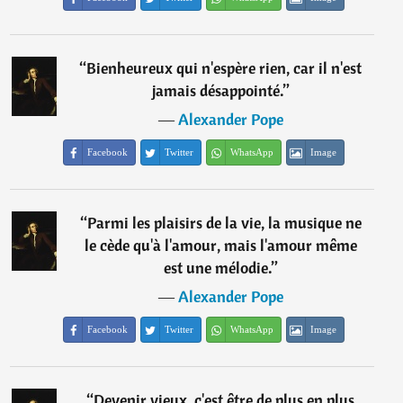
“
Bienheureux qui n'espère rien, car il n'est
jamais désappointé.
”
―
Alexander Pope
Facebook
Twitter
WhatsApp
Image
“
Parmi les plaisirs de la vie, la musique ne
le cède qu'à l'amour, mais l'amour même
est une mélodie.
”
―
Alexander Pope
Facebook
Twitter
WhatsApp
Image
“
Devenir vieux, c'est être de plus en plus