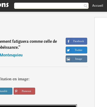
Accueil
ment fatiguera comme celle de
Facebook
obéissance.
”
Twitter
Montesquieu
Image
itation en image:
tumblr
Pinterest