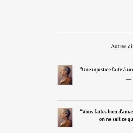
Autres c
“
Une injustice faite à un
―
“
Vous faites bien d'amas
on ne sait ce qu
―