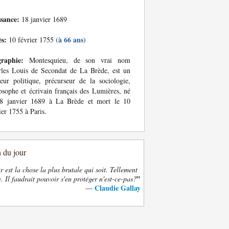
ssance:
18 janvier 1689
ès:
(à 66 ans)
10 février 1755
graphie:
Montesquieu, de son vrai nom
les Louis de Secondat de La Brède, est un
eur politique, précurseur de la sociologie,
osophe et écrivain français des Lumières, né
18 janvier 1689 à La Brède et mort le 10
ier 1755 à Paris.
n du jour
 est la chose la plus brutale qui soit. Tellement
”
. Il faudrait pouvoir s'en protéger n'est-ce-pas?
Claudie Gallay
—