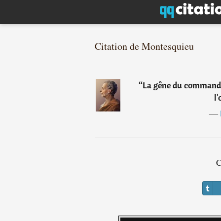
Citation de Montesquieu
“
La gêne du commande
l'
―
C