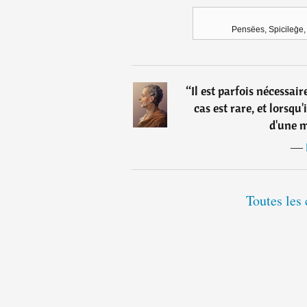
Pensëes, Spicileg̀e
“
Il est parfois nécessai
cas est rare, et lorsqu'
d'une m
―
Toutes les