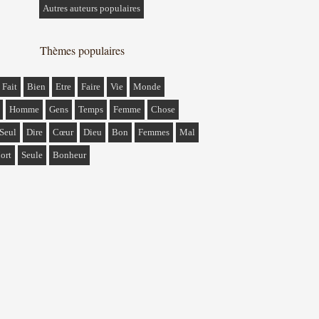
Autres auteurs populaires
Thèmes populaires
Fait
Bien
Etre
Faire
Vie
Monde
Homme
Gens
Temps
Femme
Chose
Seul
Dire
Cœur
Dieu
Bon
Femmes
Mal
ort
Seule
Bonheur