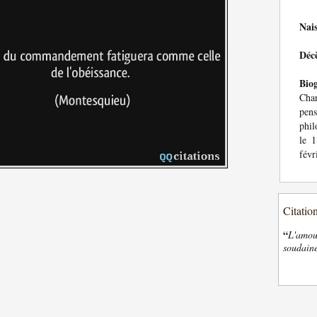
Nai
Déc
Bio
Char
pens
phil
le 
févr
Citatio
“
L'amour
soudaine