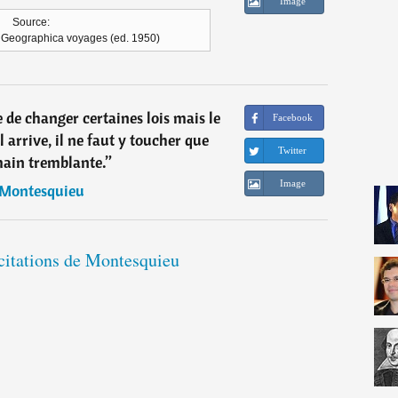
Image
Source:
, Geographica voyages (ed. 1950)
re de changer certaines lois mais le
Facebook
il arrive, il ne faut y toucher que
Twitter
ain tremblante.
”
Image
Montesquieu
 citations de Montesquieu