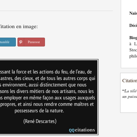
Nai
Déc
itation en image:
Bio
tumblr
Pinterest
à L
Stoc
phil
Citatio
“
La télé
un puiss