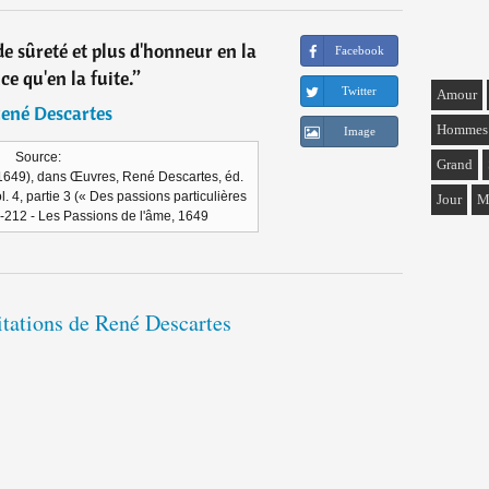
de sûreté et plus d'honneur en la
Facebook
ce qu'en la fuite.
”
Twitter
Amour
ené Descartes
Hommes
Image
Source:
Grand
(1649), dans Œuvres, René Descartes, éd.
l. 4, partie 3 (« Des passions particulières
Jour
M
11-212 - Les Passions de l'âme, 1649
itations de René Descartes