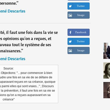
personne.
”
Twitter
ené Descartes
Image
té, il faut une fois dans la vie se
Facebook
es opinions qu'on a reçues, et
Twitter
uveau tout le système de ses
naissances.
”
Image
ené Descartes
Source:
Objections: "... pour commencer à bien
oudre une fois en sa vie de se défaire de
 auparavant reçues en sa créance, quoique
rs parmi elles qui sont vraies..." ; Discours
 la prévention, il faut une fois en sa vie se
inions qu'on a reçues auparavant en sa
créance"