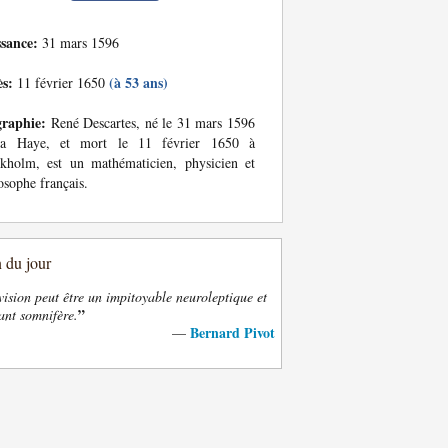
ssance:
31 mars 1596
ès:
(à 53 ans)
11 février 1650
graphie:
René Descartes, né le 31 mars 1596
a Haye, et mort le 11 février 1650 à
kholm, est un mathématicien, physicien et
osophe français.
n du jour
vision peut être un impitoyable neuroleptique et
”
ant somnifère.
Bernard Pivot
—