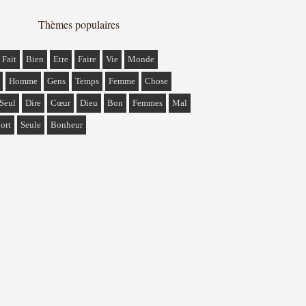
Thèmes populaires
Fait
Bien
Etre
Faire
Vie
Monde
Homme
Gens
Temps
Femme
Chose
Seul
Dire
Cœur
Dieu
Bon
Femmes
Mal
ort
Seule
Bonheur