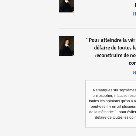
―
R
“
Pour atteindre la véri
défaire de toutes l
reconstruire de no
con
―
R
Remarques sur septièmes 
philosopher, il faut se rés
toutes les opinions qu'on a
peut-être il y en ait plusieu
de la méthode: "...pour éviter
défaire de toutes les op