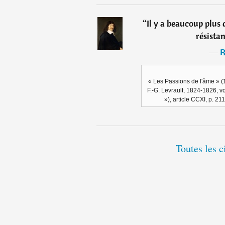
“
Il y a beaucoup plus 
résistan
―
R
« Les Passions de l'âme » 
F.-G. Levrault, 1824-1826, vo
»), article CCXI, p. 2
Toutes les c