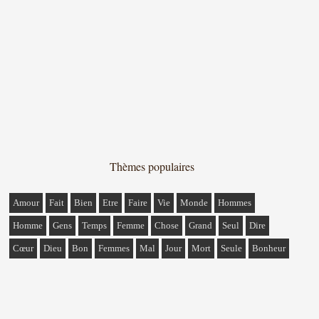
Thèmes populaires
Amour
Fait
Bien
Etre
Faire
Vie
Monde
Hommes
Homme
Gens
Temps
Femme
Chose
Grand
Seul
Dire
Cœur
Dieu
Bon
Femmes
Mal
Jour
Mort
Seule
Bonheur