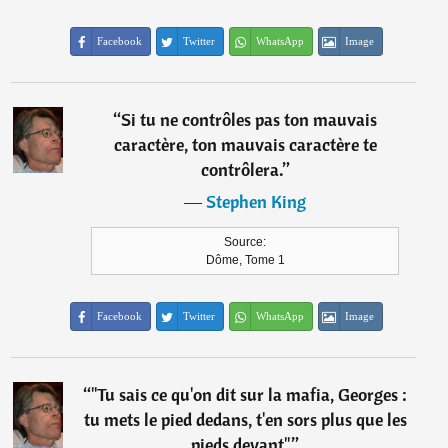
Facebook
Twitter
WhatsApp
Image
“
Si tu ne contrôles pas ton mauvais
caractère, ton mauvais caractère te
contrôlera.
”
―
Stephen King
Source:
Dôme, Tome 1
Facebook
Twitter
WhatsApp
Image
“
"Tu sais ce qu'on dit sur la mafia, Georges :
tu mets le pied dedans, t'en sors plus que les
pieds devant".
”