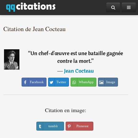
Citation de Jean Cocteau
“
Un chef-d'œuvre est une bataille gagnée
contre la mort.
”
―
Jean Cocteau
Facebook
Twitter
WhatsApp
Image
Citation en image:
tumblr
Pinterest